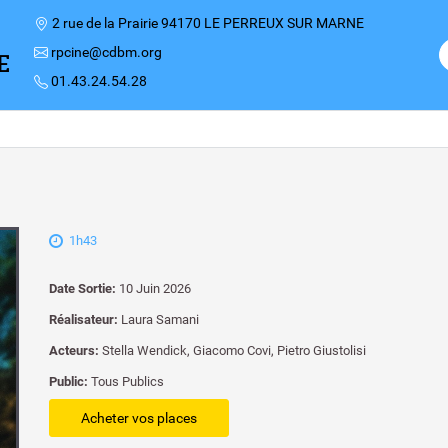
2 rue de la Prairie 94170 LE PERREUX SUR MARNE
rpcine@cdbm.org
E
01.43.24.54.28
1h43
Date Sortie:
10 Juin 2026
Réalisateur:
Laura Samani
Acteurs:
Stella Wendick, Giacomo Covi, Pietro Giustolisi
Public:
Tous Publics
Acheter vos places